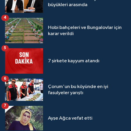
büyükleri arasında
4
Hobi bahçeleri ve Bungalovlar için
karar verildi
5
7 şirkete kayyum atandı
6
Çorum'un bu köyünde en iyi
fasulyeler yarıştı
7
Ayşe Ağca vefat etti