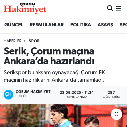
SPOR
Nöbetçi Eczaneler
GÜNCEL
RESMİ İLANLAR
POLİTİKA
ASAYİŞ
SP
POLİTİKA
Hava Durumu
HABERLER
SPOR
Serik, Çorum maçına
SAĞLIK
Çorum Namaz Vakitleri
Ankara’da hazırlandı
ASAYİŞ
Trafik Durumu
Serikspor bu akşam oynayacağı Çorum FK
EKONOMİ
Süper Lig Puan Durumu ve Fikstür
maçının hazırlıklarını Ankara’da tamamladı.
ÇORUM HAKIMIYET
23.09.2025 - 11:34
287
GÜNCEL
Tüm Manşetler
EDITÖR
YAYINLANMA
GÖSTERIM
AKTÜEL
Son Dakika Haberleri
EĞİTİM
Haber Arşivi