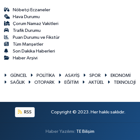
Nöbetçi Eczaneler
Hava Durumu
Çorum Namaz Vakitleri
Trafik Durumu
Puan Durumu ve Fikstür
Tüm Manşetler
Son Dakika Haberleri
Haber Arşivi
GÜNCEL
POLİTİKA
ASAYİŞ
SPOR
EKONOMİ
SAĞLIK
OTOPARK
EĞİTİM
AKTÜEL
TEKNOLOJİ
RSS
Copyright © 2023. Her hakkı saklıdır.
Haber Yazılımı:
TE Bilişim