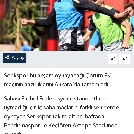
İLÇELER
OTOPARK
TEKNOLOJİ
Paylaş
-
+
A
A
Serikspor bu akşam oynayacağı Çorum FK
maçının hazırlıklarını Ankara’da tamamladı.
Sahası Futbol Federasyonu standartlarına
uymadığı için iç saha maçlarını farklı şehirlerde
oynayan Serikspor takımı altıncı haftada
Bandırmaspor ile Keçiören Aktepe Stad’ında