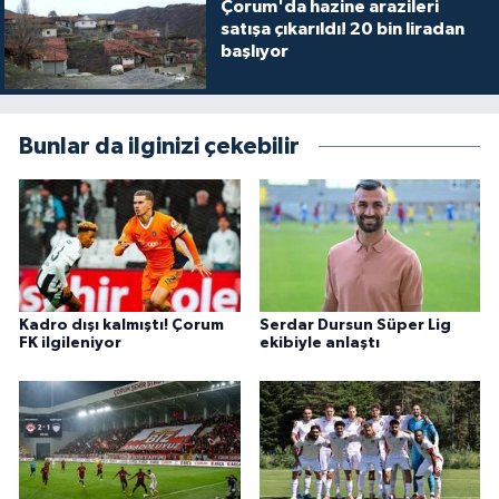
Çorum'da hazine arazileri
satışa çıkarıldı! 20 bin liradan
başlıyor
Bunlar da ilginizi çekebilir
Kadro dışı kalmıştı! Çorum
Serdar Dursun Süper Lig
FK ilgileniyor
ekibiyle anlaştı