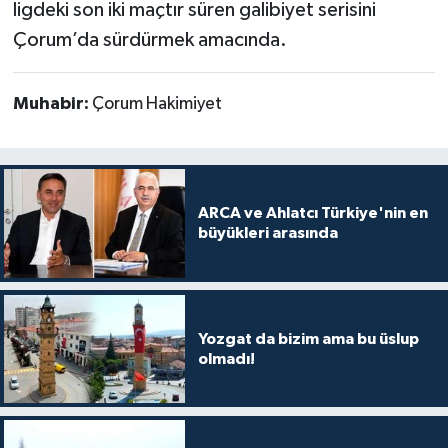
ligdeki son iki maçtır süren galibiyet serisini
Çorum’da sürdürmek amacında.
Muhabir:
Çorum Hakimiyet
ARCA ve Ahlatcı Türkiye'nin en
büyükleri arasında
Yozgat da bizim ama bu üslup
olmadı!